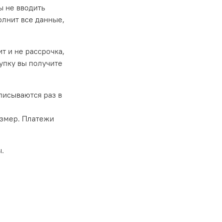
ы не вводить
олнит все данные,
т и не рассрочка,
купку вы получите
списываются раз в
азмер. Платежи
.