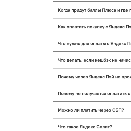
автопродления.
Сумма баллов Плюса показана на
Когда придут баллы Плюса и где
можно в приложении Яндекс Пэй
В течение 14 дней после оплаты
Как оплатить покупку с Яндекс 
После добавления товара в корзи
Что нужно для оплаты с Яндекс 
деньги. Если карты нет, можно 
повышенный кэшбек баллами Плюс
Нужно иметь аккаунт в Яндексе и
оплаты.
Что делать, если кешбэк не нач
пробным периодом 7 дней. Подр
Напишите в поддержку Яндекс П
Почему через Яндекс Пэй не пр
Проверьте остаток на карте, с к
Почему не получается оплатить 
оплатить через СБП.
Проверьте остаток на карте и су
Можно ли платить через СБП?
максимальная сумма, которую мож
можно потратить на покупки в ме
Да, можно платить с Яндекс Пэй 
уровней лимиты больше.
Что такое Яндекс Сплит?
выберите СБП и перейдите по сс