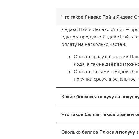
Что такое Яндекс Пэй и Яндекс 
Яндэкс Пэй и Яндекс Сплит — про
едином продукте Яндекс Пэй, что
оплату на несколько частей.
Оплата сразу с баллами Плю
кода, а также даёт возможн
Оплата частями с Яндекс Сп
покупки сразу, а остальное 
Какие бонусы я получу за покуп
При оплате по кнопке Пэй с карт
Что такое баллы Плюса и зачем
Пэй, если у вас подключена подп
Баллы можно тратить в сервисах 
При оплате картой Пэй можно по
Сколько баллов Плюса я получу 
копить и тратить баллы, нужна а
Если открыть карту сейчас и сов