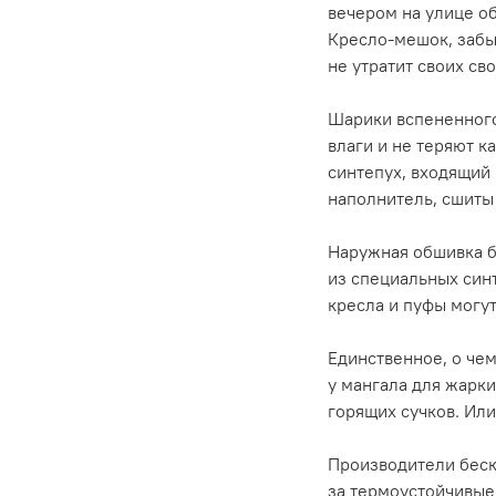
вечером на улице об
Кресло-мешок, забы
не утратит своих св
Шарики вспененного
влаги и не теряют к
синтепух, входящий
наполнитель, сшиты
Наружная обшивка б
из специальных син
кресла и пуфы могут
Единственное, о чем
у мангала для жарки
горящих сучков. Ил
Производители беск
за термоустойчивые