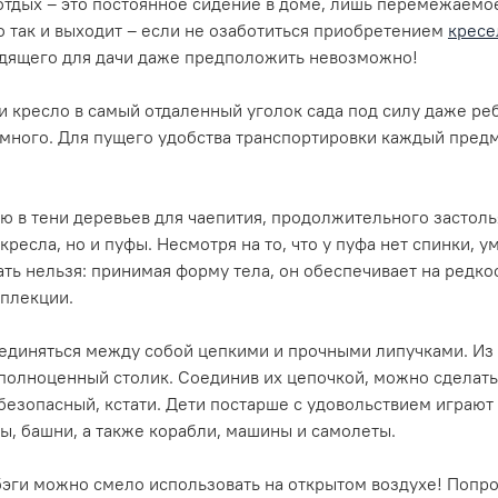
отдых – это постоянное сидение в доме, лишь перемежаемо
 так и выходит – если не озаботиться приобретением
кресе
дящего для дачи даже предположить невозможно!
и кресло в самый отдаленный уголок сада под силу даже реб
емного. Для пущего удобства транспортировки каждый пред
ю в тени деревьев для чаепития, продолжительного застоль
кресла, но и пуфы. Несмотря на то, что у пуфа нет спинки, 
ать нельзя: принимая форму тела, он обеспечивает на редко
плекции.
единяться между собой цепкими и прочными липучками. Из 
 полноценный столик. Соединив их цепочкой, можно сделат
езопасный, кстати. Дети постарше с удовольствием играют 
ы, башни, а также корабли, машины и самолеты.
бэги можно смело использовать на открытом воздухе! Попр