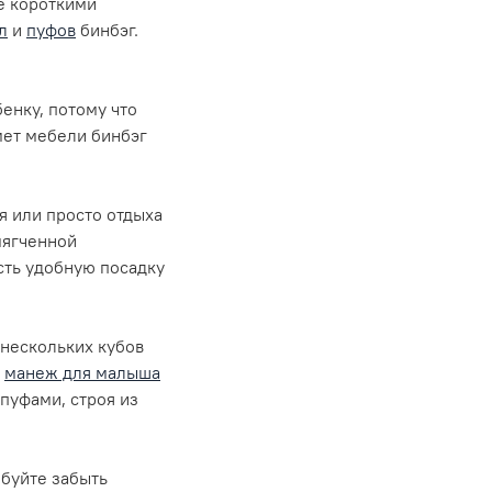
е короткими
л
и
пуфов
бинбэг.
енку, потому что
мет мебели бинбэг
я или просто отдыха
умягченной
сть удобную посадку
нескольких кубов
ь
манеж для малыша
пуфами, строя из
обуйте забыть