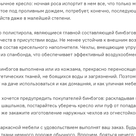
ычное кресло: ночная роса испортит в нем все, что только 
тое под проливным дождем, потребует, конечно, последующ
ойств даже в малейшей степени.
 полистирола, являющиеся главной составляющей бинбэгов
ачеств в присутствии воды. Не менее устойчив к внешним во
 в состав кресельного наполнителя. Чехлы, вмещающие упр
 из спанбонда, что обеспечивает эффективный воздухообме
инбэгов выполнена или из кожзама, прекрасно переносяще
тетических тканей, не боящихся воды и загрязнений. Поэто
 на даче использоваться и как домашняя, и как уличная мебе
 хочется предупредить покупателей бинбэгов: раскладывая 
 шашлыков, постарайтесь уберечь кресло или пуф от попада
и же закажите изготовление наружных чехлов из огнестойко
аркасной мебели с удовольствием выполнят ваш заказ. Будь
 ткани немного дороже обычного. Впрочем, бояться нечего: