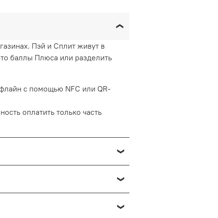
газинах. Пэй и Сплит живут в
это баллы Плюса или разделить
 офлайн с помощью NFC или QR-
ность оплатить только часть
олнительно — баллы от Яндекс
кете, в Еде и Лавке. Чтобы
егориях повышенного кешбэка.
чится на 7 дней без