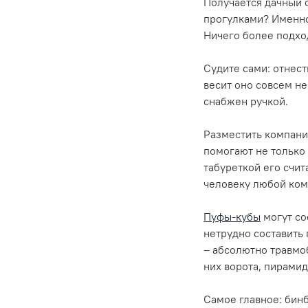
Получается дачный 
прогулками? Именно
Ничего более подхо
Судите сами: отнест
весит оно совсем н
снабжен ручкой.
Разместить компани
помогают не только 
табуреткой его счит
человеку любой ком
Пуфы-кубы
могут со
нетрудно составить
– абсолютно травмоб
них ворота, пирамид
Самое главное: бин