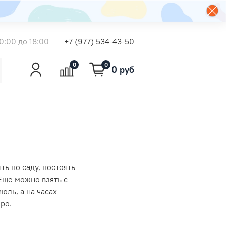
0:00 до 18:00
+7 (977) 534-43-50
0
0
0 руб
ть по саду, постоять
Еще можно взять с
юль, а на часах
ро.