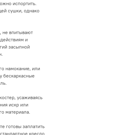
можно испортить.
ей сушки, однако
, не впитывают
здействиям и
угий засыпной
н.
го намокание, или
му бескаркасные
ль.
костер, усаживаясь
ния искр или
го материала.
те готовы заплатить
 стандартное кресло