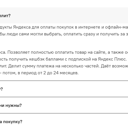
Сплит?
дукты Яндекса для оплаты покупок в интернете и офлайн-ма
бы люди сами могли выбрать, оплатить сразу и получить за 
са. Позволяет полностью оплатить товар на сайте, а также
ость получить кешбэк баллами с подпиской на Яндекс Плюс.
лит. Делит сумму платежа на несколько частей. Даёт возмож
— потом, в период от 2 до 24 месяцев.
ку?
ой любого банка вы получите кешбэк от вашего банка и доп
 они нужны?
иска Плюса.
Яндекса — например, оплачивать поездки в Go, заказы на Мар
лучать ещё больше баллов Плюса — до 10% за покупки в кат
за покупку?
ктивная подписка на
Яндекс Плюс
.
ершить с ней покупку, подписка Плюса автоматически подклю