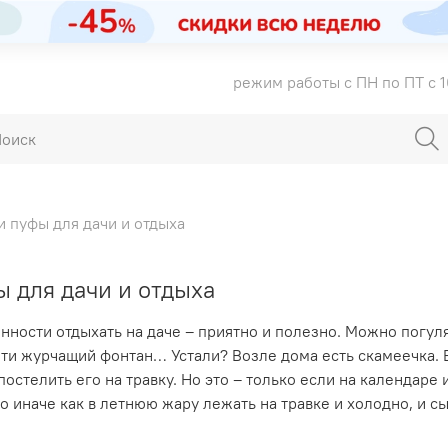
режим работы с ПН по ПТ с 1
и пуфы для дачи и отдыха
ы для дачи и отдыха
енности отдыхать на даче – приятно и полезно. Можно погуля
йти журчащий фонтан… Устали? Возле дома есть скамеечка. 
остелить его на травку. Но это – только если на календаре и
то иначе как в летнюю жару лежать на травке и холодно, и сы