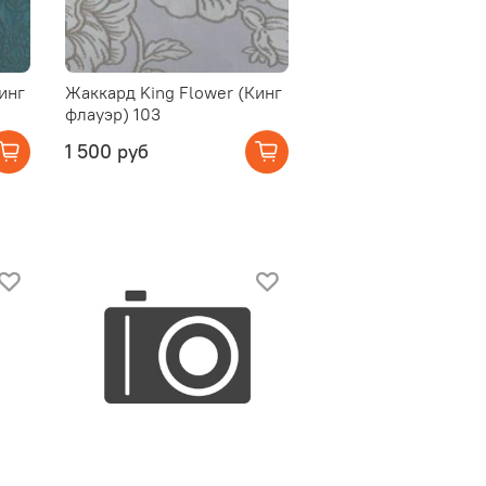
инг
Жаккард King Flower (Кинг
флауэр) 103
1 500 руб