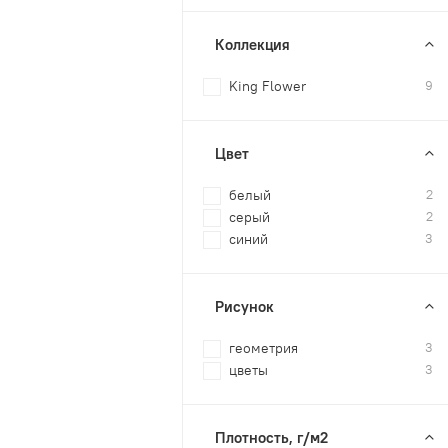
Коллекция
King Flower
9
Цвет
белый
2
серый
2
синий
3
Рисунок
геометрия
3
цветы
3
Плотность, г/м2