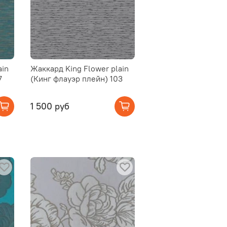
ain
Жаккард King Flower plain
7
(Кинг флауэр плейн) 103
1 500 руб