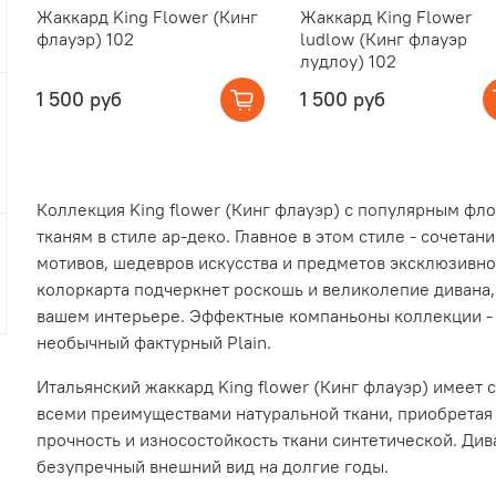
Жаккард King Flower (Кинг
Жаккард King Flower
флауэр) 102
ludlow (Кинг флауэр
лудлоу) 102
1 500 руб
1 500 руб
Коллекция King flower (Кинг флауэр) с популярным фл
тканям в стиле ар-деко. Главное в этом стиле - сочета
мотивов, шедевров искусства и предметов эксклюзивно
колоркарта подчеркнет роскошь и великолепие дивана,
вашем интерьере. Эффектные компаньоны коллекции -
необычный фактурный Plain.
Итальянский жаккард King flower (Кинг флауэр) имеет 
всеми преимуществами натуральной ткани, приобретая
прочность и износостойкость ткани синтетической. Див
безупречный внешний вид на долгие годы.