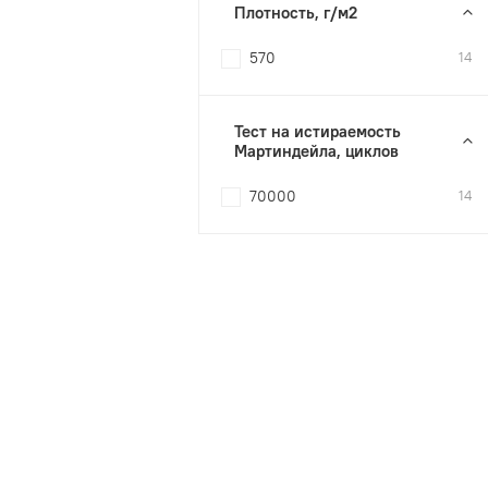
Плотность, г/м2
570
14
Тест на истираемость
Мартиндейла, циклов
70000
14