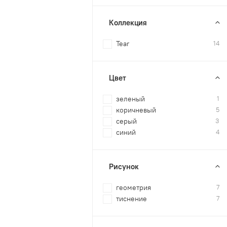
Коллекция
Tear
14
Цвет
зеленый
1
коричневый
5
серый
3
синий
4
Рисунок
геометрия
7
тиснение
7