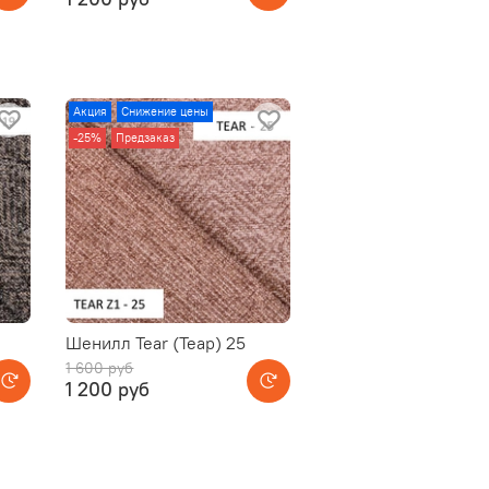
Акция
Снижение цены
-25%
Предзаказ
Шенилл Tear (Теар) 25
1 600 руб
1 200 руб