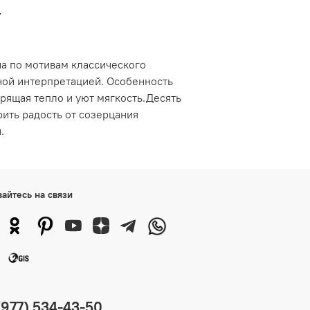
е
на по мотивам классического
ной интерпретацией. Особенность
арящая тепло и уют мягкость.Десять
ить радость от созерцания
.
вайтесь на связи
(977) 534-43-50