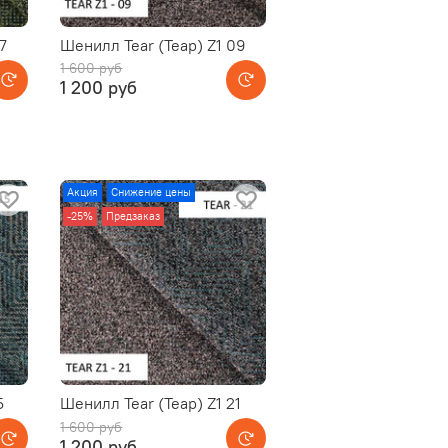
7
Шенилл Tear (Теар) Z1 09
1 600 руб
1 200 руб
Акция
Снижение цены
-25%
Предзаказ
5
Шенилл Tear (Теар) Z1 21
1 600 руб
1 200 руб