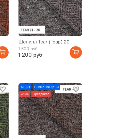
Шенилл Tear (Теар) 20
1 600 руб
1 200 руб
Акция
Снижение цены
-25%
Предзаказ