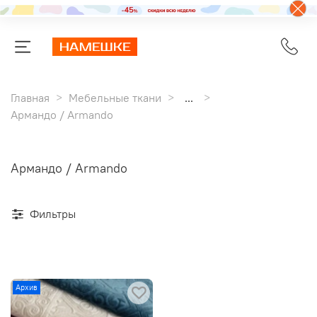
Главная
Мебельные ткани
...
Армандо / Armando
Армандо / Armando
Фильтры
Архив