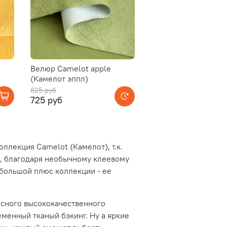
Велюр Camelot apple
(Камелот эппл)
825 руб
725 руб
ллекция Camelot (Камелот), т.к.
о, благодаря необычному клеевому
 большой плюс коллекции - ее
пасного высококачественного
еменный тканый бэкинг. Ну а яркие