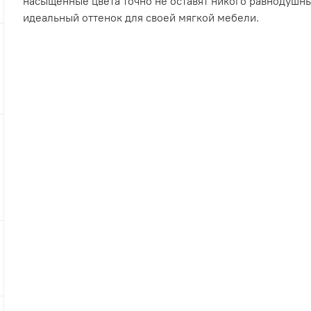
насыщенные цвета точно не оставят никого равнодушн
идеальный оттенок для своей мягкой мебели.