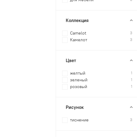
Коллекция
Camelot
3
Камелот
3
Цвет
желтый
1
зеленый
1
розовый
1
Рисунок
тиснение
3