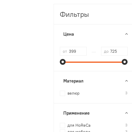
Фильтры
Цена
—
от
до
Материал
велюр
3
Применение
для HoReCa
3
для мебели
3