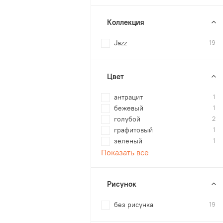
Коллекция
Jazz
19
Цвет
антрацит
1
бежевый
1
голубой
2
графитовый
1
зеленый
1
Показать все
Рисунок
без рисунка
19