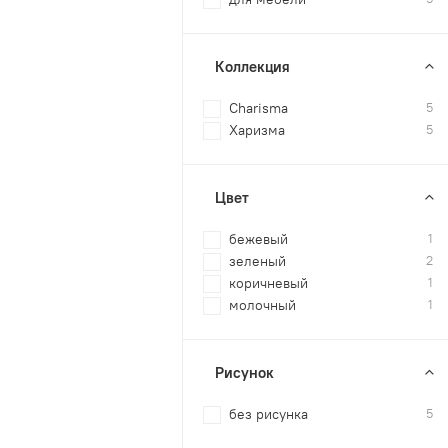
Коллекция
Charisma
5
Харизма
5
Цвет
бежевый
1
зеленый
2
коричневый
1
молочный
1
Рисунок
без рисунка
5