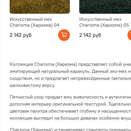
Искусственный мех
Искусственный мех
Charisma (Харизма) 04
Charisma (Харизма) 05
2 142 руб
2 142 руб
Коллекция Charisma (Харизма) представляет собой уни
имитирующий натуральный каракуль. Данный эко-мех н
сходством, но и предлагает непревзойденные тактильн
шелковистому ворсу.
Пятнистый узор придает ему живописность и аутентичн
дополняя интерьер оригинальной текстурой. Тщательн
цветовая палитра обеспечивает глубину и насыщенност
коллекция выглядит на больших диванах особенно вну
Charisma (Харизма) устанавливает стандарты премиаль