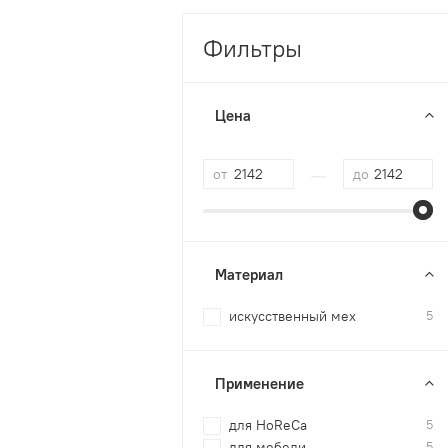
Фильтры
Цена
—
от
до
Материал
искусственный мех
5
Применение
для HoReCa
5
для мебели
5