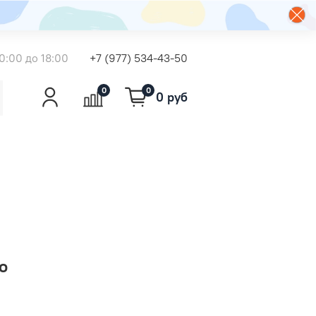
0:00 до 18:00
+7 (977) 534-43-50
0
0
0 руб
о