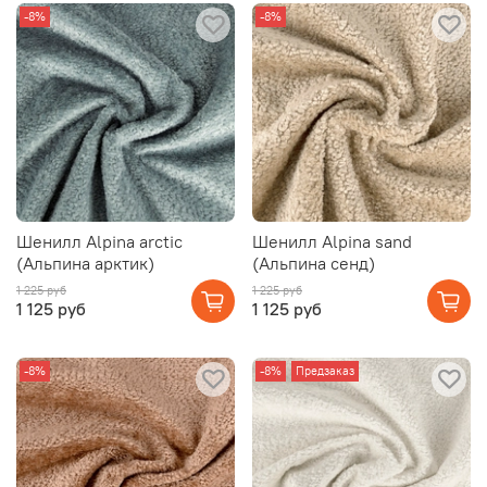
-8%
-8%
Шенилл Alpina arctic
Шенилл Alpina sand
(Альпина арктик)
(Альпина сенд)
1 225 руб
1 225 руб
1 125 руб
1 125 руб
-8%
-8%
Предзаказ