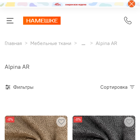
Главная
Мебельные ткани
...
Alpina AR
Alpina AR
Фильтры
Сортировка
-8%
-8%