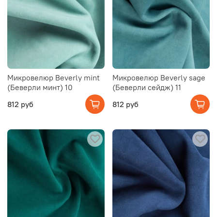
Микровелюр Beverly mint
Микровелюр Beverly sage
(Беверли минт) 10
(Беверли сейдж) 11
812 руб
812 руб