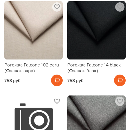
Рогожка Falcone 102 ecru
Рогожка Falcone 14 black
(Фалкон экру)
(Фалкон блэк)
758 руб
758 руб