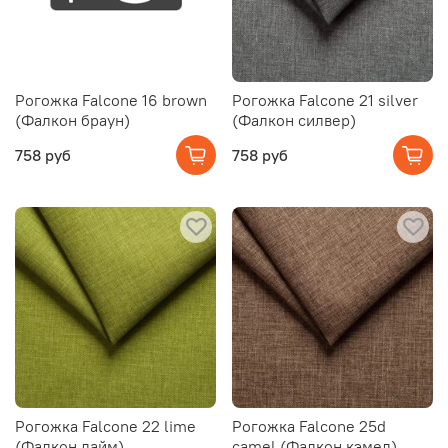
Рогожка Falcone 16 brown
Рогожка Falcone 21 silver
(Фалкон браун)
(Фалкон силвер)
758 руб
758 руб
Рогожка Falcone 22 lime
Рогожка Falcone 25d
(Фалкон лайм)
camel (Фалкон кэмел)