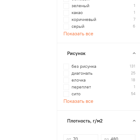
зеленый
1
какао
1
коричневый
7
серый
6
Показать все
Рисунок
без рисунка
131
диагональ
25
елочка
18
переплет
1
сито
54
Показать все
Плотность, г/м2
от
до