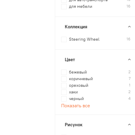
для мебели
16
Коллекция
Steering Wheel
16
Цвет
бежевый
2
коричневый
7
ореховый
1
хаки
2
черный
4
Показать все
Рисунок