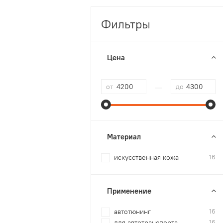
Фильтры
Цена
—
от
до
Материал
искусственная кожа
16
Применение
автотюнинг
16
для автотранспорта
16