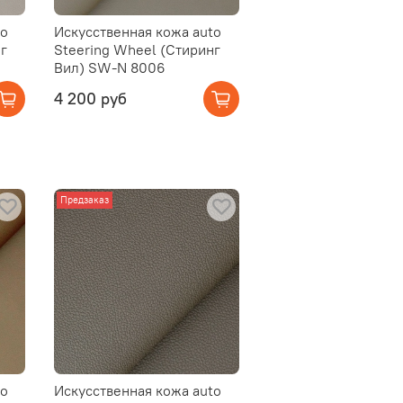
to
Искусственная кожа auto
г
Steering Wheel (Стиринг
Вил) SW-N 8006
4 200 руб
Предзаказ
to
Искусственная кожа auto