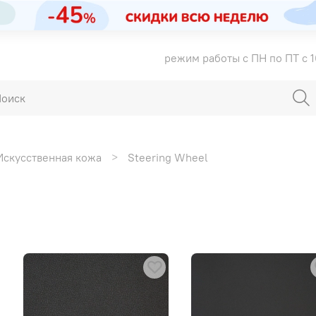
режим работы с ПН по ПТ с 1
Искусственная кожа
Steering Wheel