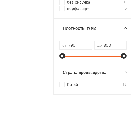
без рисунка
11
перфорация
5
Плотность, г/м2
от
до
Страна производства
Китай
16