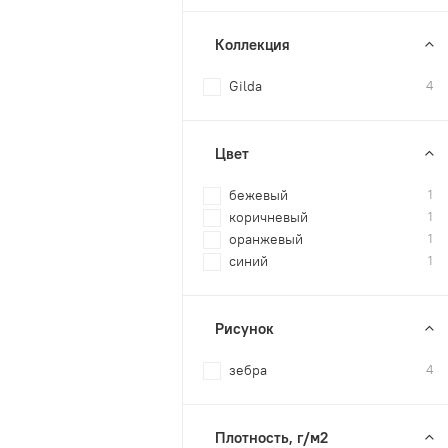
Коллекция
Gilda
4
Цвет
бежевый
1
коричневый
1
оранжевый
1
синий
1
Рисунок
зебра
4
Плотность, г/м2