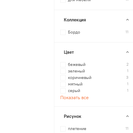
Коллекция
Бордо
11
Цвет
бежевый
2
зеленый
1
коричневый
3
мятный
1
серый
1
Показать все
Рисунок
плетение
11