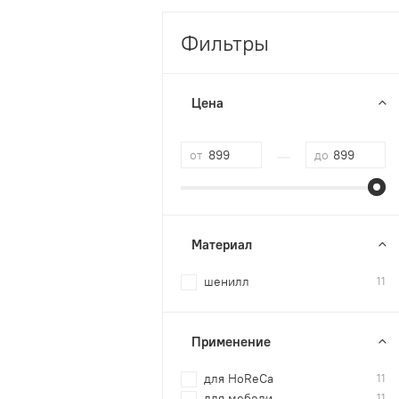
Фильтры
Цена
—
от
до
Материал
шенилл
11
Применение
для HoReCa
11
для мебели
11