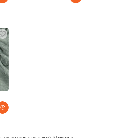
ь из шенильных нитей. Мягкая и