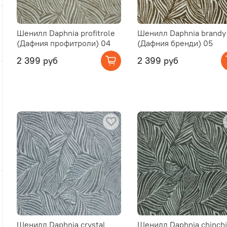
Шенилл Daphnia profitrole
Шенилл Daphnia brandy
(Дафния профитроли) 04
(Дафния бренди) 05
2 399 руб
2 399 руб
Шенилл Daphnia crystal
Шенилл Daphnia chinchi