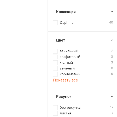
Коллекция
Daphnia
40
Цвет
ванильный
2
графитовый
3
желтый
3
зеленый
8
коричневый
6
Показать все
Рисунок
без рисунка
17
листья
17