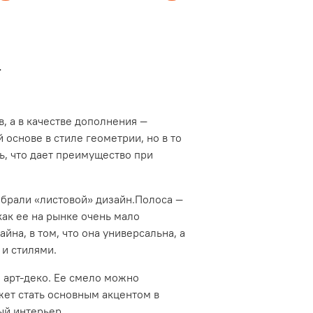
е
в, а в качестве дополнения —
основе в стиле геометрии, но в то
ь, что дает преимущество при
обрали «листовой» дизайн.Полоса —
ак ее на рынке очень мало
йна, в том, что она универсальна, а
 и стилями.
и арт-деко. Ее смело можно
жет стать основным акцентом в
ый интерьер.