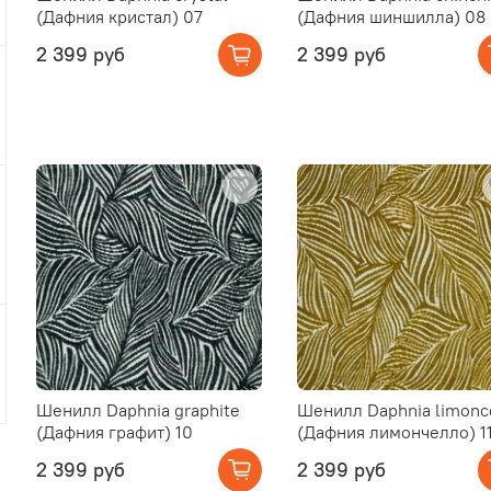
(Дафния кристал) 07
(Дафния шиншилла) 08
2 399 руб
2 399 руб
Шенилл Daphnia graphite
Шенилл Daphnia limonc
(Дафния графит) 10
(Дафния лимончелло) 1
2 399 руб
2 399 руб