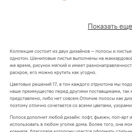
Показать ещ
Коллекция состоит из двух дизайнов — полосы и листье
однотон. Шениловые листья выполнены на жаккардовой 
же время, рисунок мягкий и имеет разнонаправленност
раскрое, его можно крутить как угодно.
Цветовых решений 17, в тон каждого отднотона мы под
наше преимущество перед другими поставщиками, так к
представлено, либо нет совсем.Отличие полосы как диза
поэтому отлично сочетается со всеми цветами, узорами
Полоса дополнит любой дизайн: лофт, фьюжн, поп-арт 
использовать в любом уголке дома. Более того, она мо
комнате, благодаря которому удастся оформить стильн