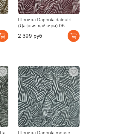
Шенилл Daphnia daiquiri
(Дафния дайкири) 06
2 399 руб
lla
Шенилл Daphnia mouse