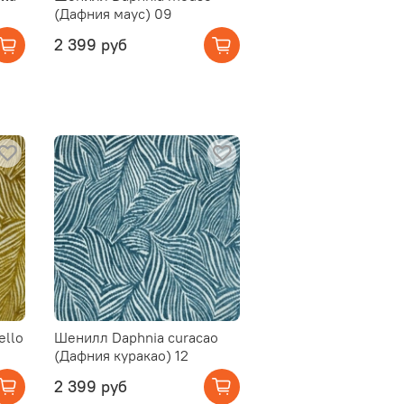
(Дафния маус) 09
2 399 руб
ello
Шенилл Daphnia curacao
1
(Дафния куракао) 12
2 399 руб