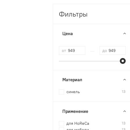
Фильтры
Цена
—
от
до
Материал
синель
13
Применение
для HoReCa
13
для мебели
13