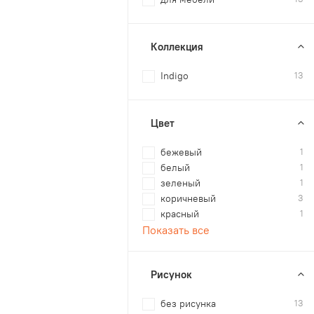
Коллекция
Indigo
13
Цвет
бежевый
1
белый
1
зеленый
1
коричневый
3
красный
1
Показать все
Рисунок
без рисунка
13