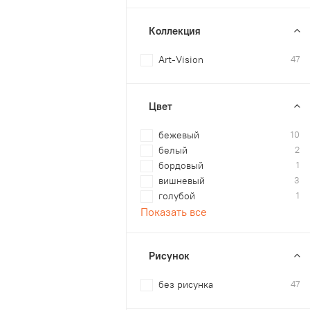
Коллекция
Art-Vision
47
Цвет
бежевый
10
белый
2
бордовый
1
вишневый
3
голубой
1
Показать все
Рисунок
без рисунка
47