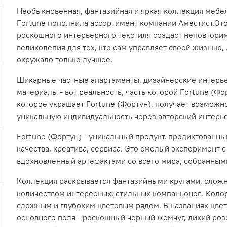
Необыкновенная, фантазийная и яркая коллекция мебе
Fortune пополнила ассортимент компании Аместист.Эт
роскошного интерьерного текстиля создаст неповтори
великолепия для тех, кто сам управляет своей жизнью, 
окружало только лучшее.
Шикарные частные апартаменты, дизайнерские интерье
материалы - вот реальность, часть которой
Fortune (Фо
которое украшает
Fortune (Фортун)
, получает возможн
уникальную индивидуальность через авторский интерь
Fortune (Фортун)
- уникальный продукт, продиктованн
качества, креатива, сервиса. Это смелый эксперимент с
вдохновленный артефактами со всего мира, собранным
Коллекция раскрывается фантазийными кругами, слож
количеством интересных, стильных компаньонов. Кол
сложным и глубоким цветовым рядом. В названиях цве
основного поля - роскошный черный жемчуг, дикий роз