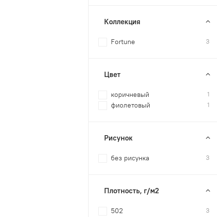
Коллекция
Fortune
3
Цвет
коричневый
1
фиолетовый
1
Рисунок
без рисунка
3
Плотность, г/м2
502
3