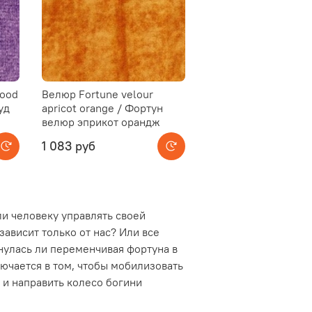
wood
Велюр Fortune velour
уд
apricot orange / Фортун
велюр эприкот орандж
1 083 руб
ли человеку управлять своей
зависит только от нас? Или все
рнулась ли переменчивая фортуна в
лючается в том, чтобы мобилизовать
я и направить колесо богини