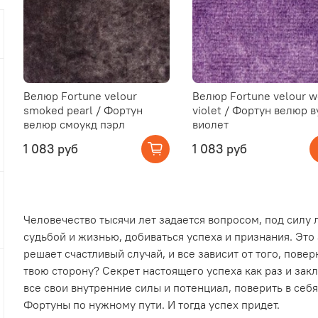
Велюр Fortune velour
Велюр Fortune velour 
smoked pearl / Фортун
violet / Фортун велюр в
велюр смоукд пэрл
виолет
1 083 руб
1 083 руб
Человечество тысячи лет задается вопросом, под силу 
судьбой и жизнью, добиваться успеха и признания. Это 
решает счастливый случай, и все зависит от того, пове
твою сторону? Секрет настоящего успеха как раз и зак
все свои внутренние силы и потенциал, поверить в себ
Фортуны по нужному пути. И тогда успех придет.