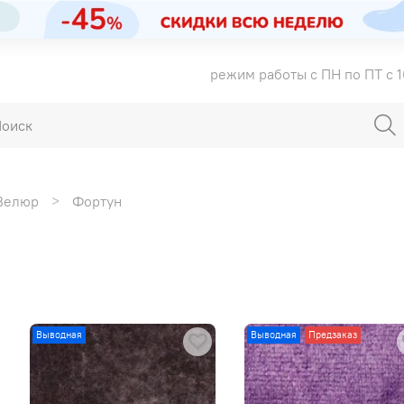
режим работы с ПН по ПТ с 1
Велюр
Фортун
Выводная
Выводная
Предзаказ