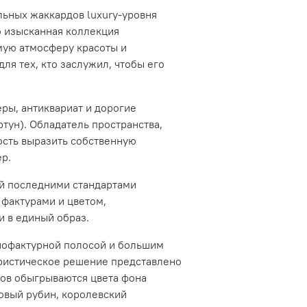
льных жаккардов luxury-уровня
о изысканная коллекция
мую атмосферу красоты и
для тех, кто заслужил, чтобы его
ры, антиквариат и дорогие
ртун)
. Обладатель пространства,
ость выразить собственную
ер.
ый последними стандартами
 фактурами и цветом,
и в единый образ.
нофактурной полосой и большим
ористическое решение представлено
тов обыгрываются цвета фона
овый рубин, королевский