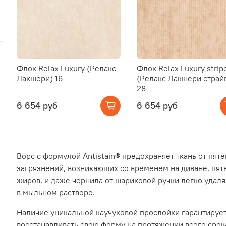
Флок Relax Luxury (Релакс
Флок Relax Luxury strip
Лакшери) 16
(Релакс Лакшери страй
28
6 654 руб
6 654 руб
Ворс с формулой Antistain® предохраняет ткань от пят
загрязнений, возникающих со временем на диване, пят
жиров, и даже чернила от шариковой ручки легко удал
в мыльном растворе.
Наличие уникальной каучуковой прослойки гарантируе
восстанавливать свою форму на протяжении всего срок