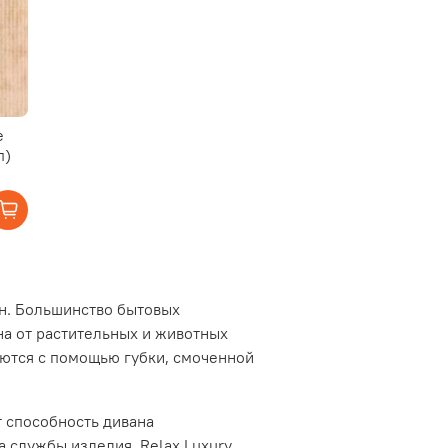
e
п)
ен. Большинство бытовых
на от растительных и животных
яются с помощью губки, смоченной
т способность дивана
а службы изделия. Relax Luxury