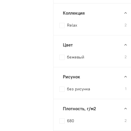
Коллекция
Relax
2
Цвет
бежевый
2
Рисунок
без рисунка
1
Плотность, г/м2
680
2