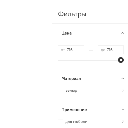
Фильтры
Цена
—
от
до
Материал
велюр
6
Применение
для мебели
6