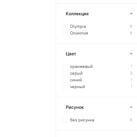
Коллекция
Olympia
6
Олимпия
6
Цвет
оранжевый
1
серый
2
синий
1
черный
1
Рисунок
без рисунка
6