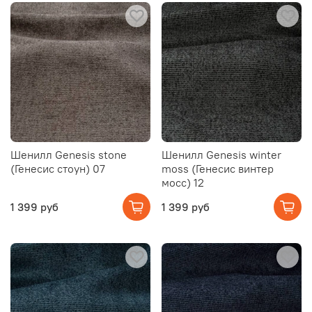
Шенилл Genesis stone
Шенилл Genesis winter
(Генесис стоун) 07
moss (Генесис винтер
мосс) 12
1 399 руб
1 399 руб