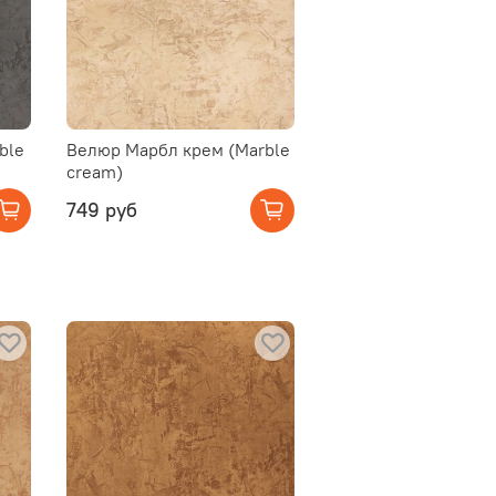
ble
Велюр Марбл крем (Marble
cream)
749 руб