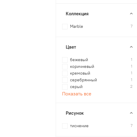
Коллекция
Marble
7
Цвет
бежевый
1
коричневый
1
кремовый
1
серебрянный
1
серый
2
Показать все
Рисунок
тиснение
7