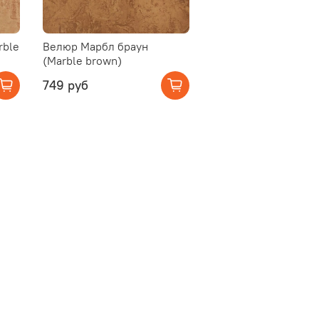
rble
Велюр Марбл браун
(Marble brown)
749 руб