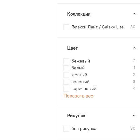
Коллекция
Гэлэкси Лайт / Galaxy Lite
30
Цвет
бежевый
2
белый
1
желтый
2
зеленый
3
коричневый
4
Показать все
Рисунок
без рисунка
30