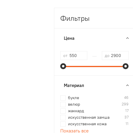
Фильтры
Цена
—
от
до
Материал
букле
46
велюр
299
жаккард
17
искусственная замша
37
искусственная кожа
11
Показать все