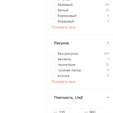
бежевый
86
белый
25
бирюзовый
9
бордовый
3
Показать все
Рисунок
без рисунка
449
вензель
5
геометрия
29
гусиная лапка
14
елочка
8
Показать все
Плотность, г/м2
от
до