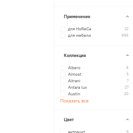
Применение
для HoReCa
22
для мебели
996
Коллекция
Albero
8
Almost
5
Altrani
7
Antara lux
27
Austin
20
Показать все
Цвет
антрацит
5