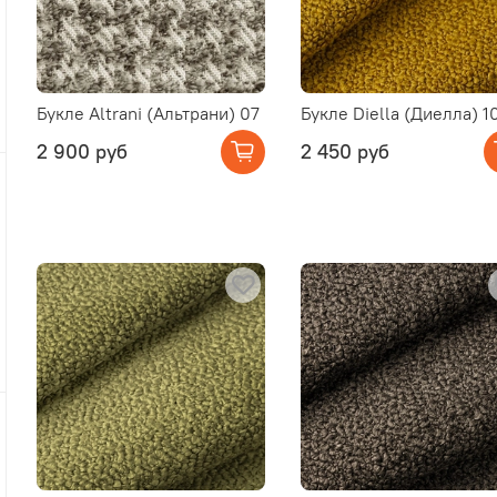
Букле Altrani (Альтрани) 07
Букле Diella (Диелла) 1
2 900 руб
2 450 руб