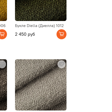
006
Букле Diella (Диелла) 1012
2 450 руб