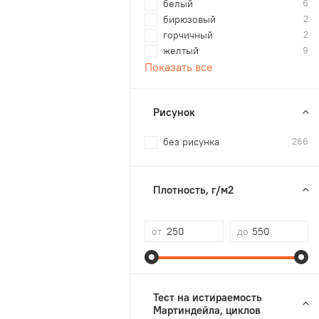
белый
6
бирюзовый
2
горчичный
2
желтый
9
Показать все
Рисунок
без рисунка
266
Плотность, г/м2
от
до
Тест на истираемость
Мартиндейла, циклов