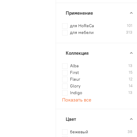
Применение
для HoReCa
101
для мебели
313
Коллекция
Alba
13
First
15
Fleur
12
Glory
14
Indigo
13
Показать все
Цвет
бежевый
38