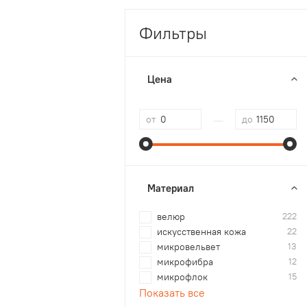
Фильтры
Цена
—
от
до
Материал
велюр
222
искусственная кожа
22
микровельвет
13
микрофибра
12
микрофлок
15
Показать все