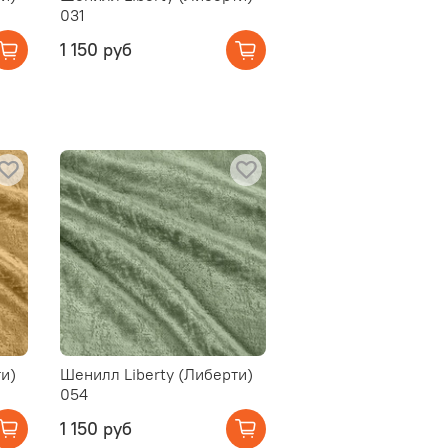
031
1 150 руб
и)
Шенилл Liberty (Либерти)
054
1 150 руб