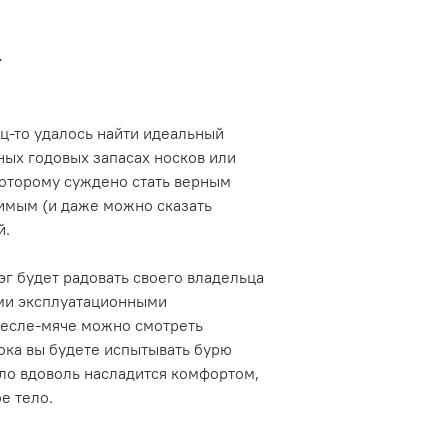
е
ц-то удалось найти идеальный
ных годовых запасах носков или
 которому суждено стать верным
бимым (и даже можно сказать
й.
г будет радовать своего владельца
ыми эксплуатационными
ресле-мяче можно смотреть
ока вы будете испытывать бурю
ло вдоволь насладится комфортом,
е тело.