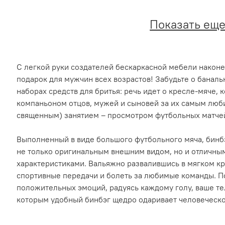
Показать ещ
С легкой руки создателей бескаркасной мебели наконе
подарок для мужчин всех возрастов! Забудьте о баналь
наборах средств для бритья: речь идет о кресле-мяче,
компаньоном отцов, мужей и сыновей за их самым лю
священным) занятием – просмотром футбольных матче
Выполненный в виде большого футбольного мяча, бинбэ
не только оригинальным внешним видом, но и отличн
характеристиками. Вальяжно развалившись в мягком к
спортивные передачи и болеть за любимые команды. П
положительных эмоций, радуясь каждому голу, ваше те
которым удобный бинбэг щедро одаривает человеческо